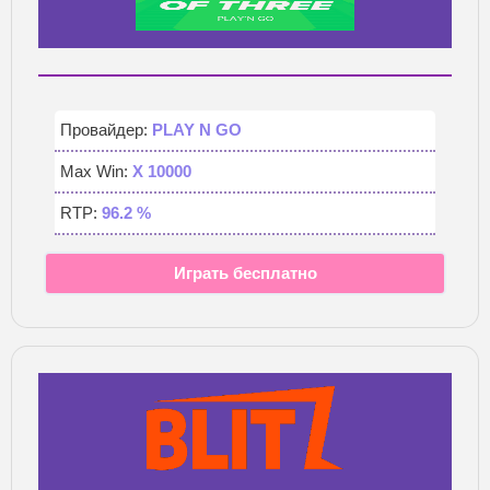
ссылки
–
на
официальные
Рабочие
сайты
Turbo,
Провайдер:
PLAY N GO
ссылки
Brillx,
Max Win:
X 10000
Bounty
и
RTP:
96.2 %
Blitz
с
Играть бесплатно
мгновенным
выводом
средств.