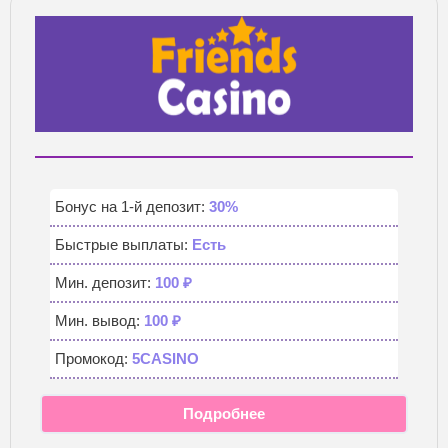
Бонус на 1-й депозит:
30%
Быстрые выплаты:
Есть
Мин. депозит:
100 ₽
Мин. вывод:
100 ₽
Промокод:
5CASINO
Подробнее