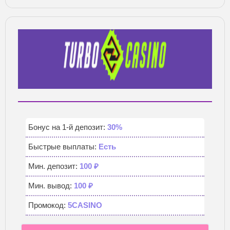
Бонус на 1-й депозит:
30%
Быстрые выплаты:
Есть
Мин. депозит:
100 ₽
Мин. вывод:
100 ₽
Промокод:
5CASINO